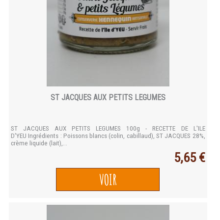
ST JACQUES AUX PETITS LEGUMES
ST JACQUES AUX PETITS LEGUMES 100g - RECETTE DE L'ILE
D'YEU Ingrédients : Poissons blancs (colin, cabillaud), ST JACQUES 28%,
crème liquide (lait),...
5,65 €
VOIR