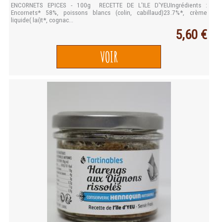
ENCORNETS EPICES - 100g RECETTE DE L'ILE D'YEUIngrédients :
Encornets* 58%, poissons blancs (colin, cabillaud)23.7%*, crème
liquide( lai)t*, cognac...
5,60 €
VOIR