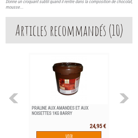
Donne un croquant subtil quand il rentre dans la composition de chocolat,
mousse...
Articles recommandés (
10
)
PRALINE AUX AMANDES ET AUX
BASE CREME 
NOISETTES 1KG BARRY
POUDRE 1KG
24,95 €
VOIR