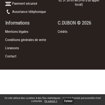
02 51 26 03 88
(Prix d’un appel
Paiement sécurisé
local)
Assistance téléphonique
Informations
C.DUBON
© 2026
Mentions légales
Crédits
Conditions générales de vente
Livraisons
Contact
Ce site utilise des cookies à des fins statistiques : aucune donnée personnelle n'est
collectée.
En savoir +
Fermer