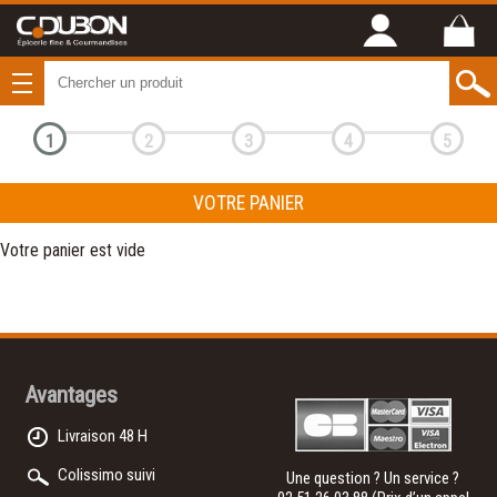
1
2
3
4
5
VOTRE PANIER
Votre panier est vide
Avantages
Livraison 48 H
Colissimo suivi
Une question ? Un service ?