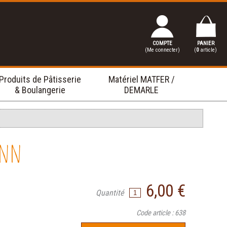
COMPTE
PANIER
(Me connecter)
(
0
article)
Produits de Pâtisserie
Matériel MATFER /
& Boulangerie
DEMARLE
ann
6,00 €
Quantité
Code article : 638