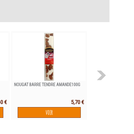
NOUGAT BARRE TENDRE AMANDE100G
THÉ VERT PARFUMÉ BALI
DAMMANN
60 €
5,70 €
VOIR
VOIR