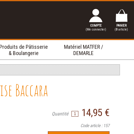
COMPTE
PANIER
(Me connecter)
(
0
article)
Produits de Pâtisserie
Matériel MATFER /
& Boulangerie
DEMARLE
ise Baccara
14,95 €
Quantité
Code article : 157