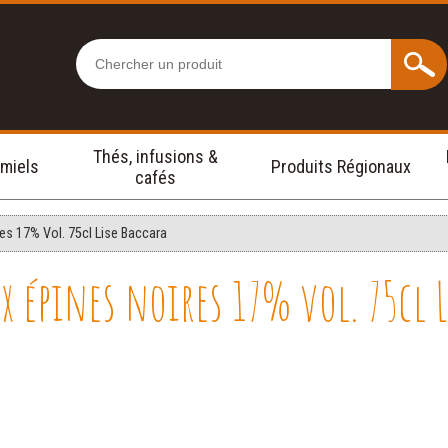
Thés, infusions &
 miels
Produits Régionaux
cafés
 17% Vol. 75cl Lise Baccara
 épines noires 17% vol. 75cl L